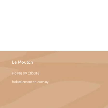
ó
n
:
Le Mouton
(+598) 99 285318
hola@lemouton.com.uy