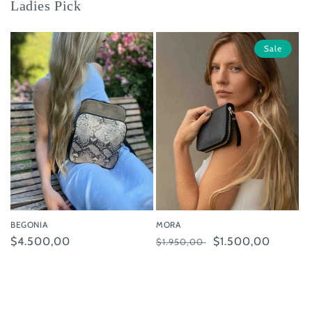
Ladies Pick
Sale
BEGONIA
MORA
Precio
$4.500,00
Precio
Precio
$1.500,00
$1.950,00
habitual
habitual
de
oferta